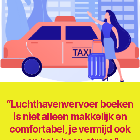
“Luchthavenvervoer boeken
is niet alleen makkelijk en
comfortabel, je vermijd ook